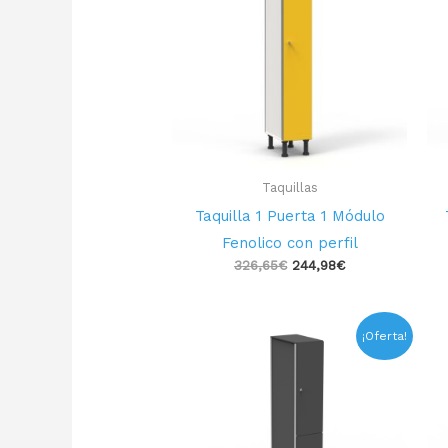
326,65€.
244,98€.
Taquillas
Taquilla 1 Puerta 1 Módulo
Fenolico con perfil
326,65
€
244,98
€
El
El
¡Oferta!
precio
precio
original
actual
era:
es:
356,49€.
267,37€.