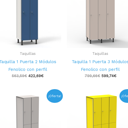
563,59€.
422,69€.
799,66€.
599,74
Taquillas
Taquillas
Taquilla 1 Puerta 2 Módulos
Taquilla 1 Puerta 3 Módulo
Fenolico con perfil
Fenolico con perfil
563,59
€
422,69
€
799,66
€
599,74
€
El
El
El
El
¡Oferta!
¡Ofe
precio
precio
precio
precio
original
actual
original
actual
era:
es:
era:
es:
623,26€.
467,45€.
889,19€.
666,88