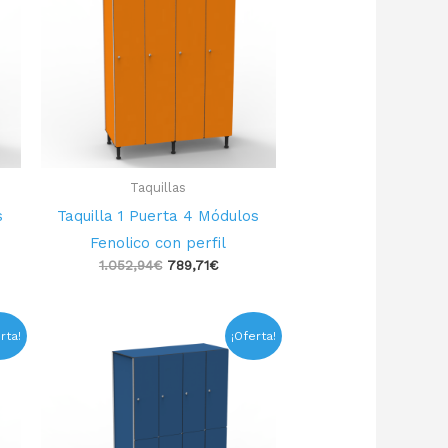
€.
1.052,94€.
789,71€.
Taquillas
s
Taquilla 1 Puerta 4 Módulos
Fenolico con perfil
1.052,94
€
789,71
€
El
El
rta!
¡Oferta!
precio
precio
original
actual
era:
es:
€.
1.172,33€.
879,23€.