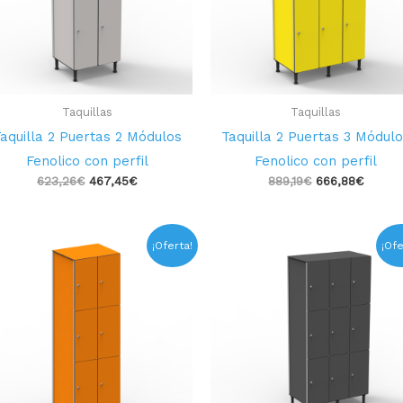
Taquillas
Taquillas
aquilla 2 Puertas 2 Módulos
Taquilla 2 Puertas 3 Módul
Fenolico con perfil
Fenolico con perfil
623,26
€
467,45
€
889,19
€
666,88
€
El
El
El
El
¡Oferta!
¡Ofe
precio
precio
precio
preci
original
actual
original
actua
era:
es:
era:
es:
699,70€.
524,77€.
1.003,84€.
752,