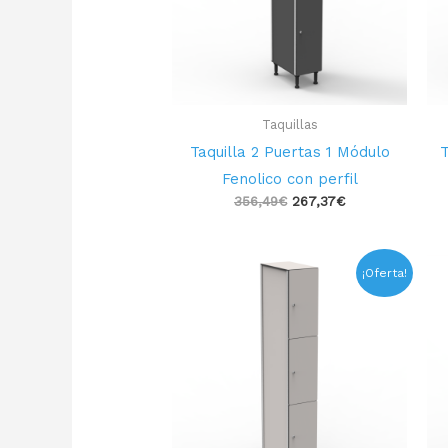
Taquillas
Taquilla 2 Puertas 1 Módulo
T
Fenolico con perfil
356,49
€
267,37
€
El
El
¡Oferta!
precio
precio
original
actual
era:
es:
394,70€.
296,03€.