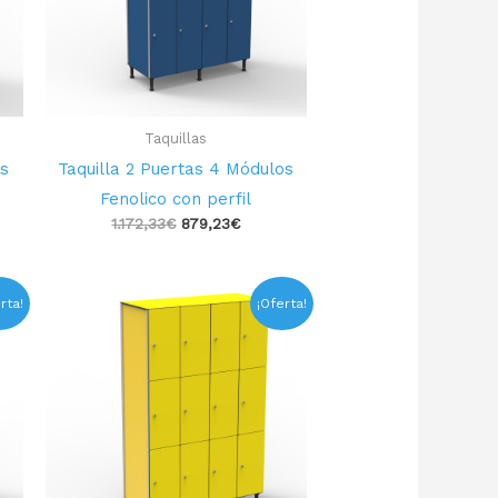
Taquillas
os
Taquilla 2 Puertas 4 Módulos
Fenolico con perfil
1.172,33
€
879,23
€
El
El
rta!
¡Oferta!
o
precio
precio
l
original
actual
era:
es:
87€.
1.325,19€.
993,89€.