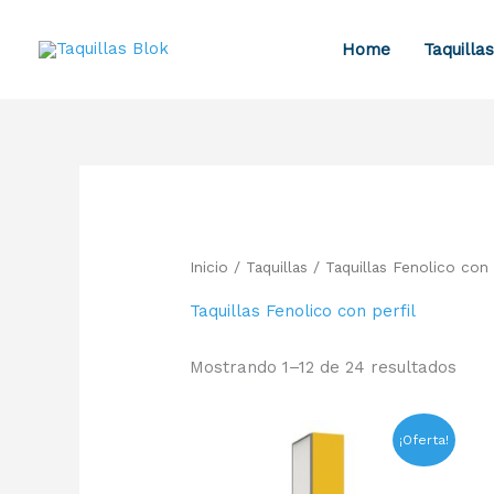
Ir
contenido
al
Home
Taquillas
contenido
Inicio
/
Taquillas
/ Taquillas Fenolico con 
Taquillas Fenolico con perfil
Mostrando 1–12 de 24 resultados
El
El
¡Oferta!
precio
precio
original
actual
era:
es: