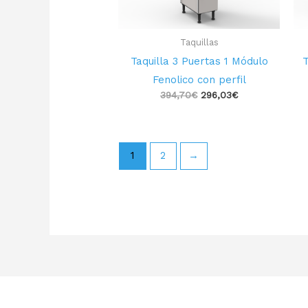
Taquillas
Taquilla 3 Puertas 1 Módulo
T
Fenolico con perfil
394,70
€
296,03
€
1
2
→