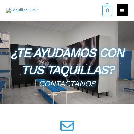
Ir
contenido
MEN
0
al
contenido
PRIN
¿TE AYUDAMOS CON
TUS TAQUILLAS?
CONTACTANOS