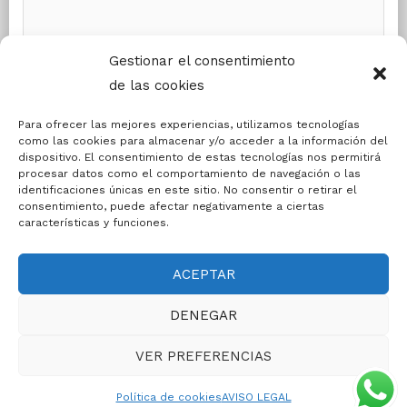
Gestionar el consentimiento
de las cookies
He leído y estoy de acuerdo con los
términos y
Para ofrecer las mejores experiencias, utilizamos tecnologías
condiciones
de la web
como las cookies para almacenar y/o acceder a la información del
dispositivo. El consentimiento de estas tecnologías nos permitirá
procesar datos como el comportamiento de navegación o las
identificaciones únicas en este sitio. No consentir o retirar el
consentimiento, puede afectar negativamente a ciertas
Copyright © 2026
Taquillas Blok
- Todos los derechos
características y funciones.
reservados.
Dirección: POLIGONO EL PLANO, Calle Sta. Fé, Nº 124,
ACEPTAR
Zaragoza
Teléfono: 669 281 515 Email: info@taquillasblok.com
DENEGAR
Quieres una web asi?
Haz click aqui.
VER PREFERENCIAS
Terminos y condiciones
Política de cookies (UE)
Aviso Legal
Política de privacidad
Política de cookies
AVISO LEGAL