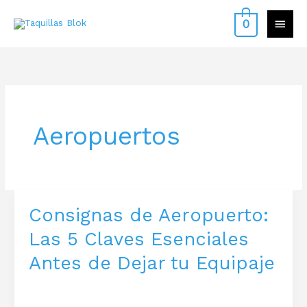
Ir
contenido
MEN
0
al
contenido
PRIN
Aeropuertos
Consignas de Aeropuerto:
Las 5 Claves Esenciales
Antes de Dejar tu Equipaje