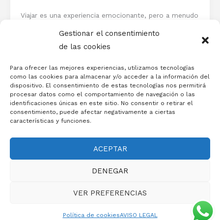
Viajar es una experiencia emocionante, pero a menudo
viene acompañada del inconveniente de cargar con el
Gestionar el consentimiento
equipaje. Las consignas de […]
de las cookies
Para ofrecer las mejores experiencias, utilizamos tecnologías
como las cookies para almacenar y/o acceder a la información del
dispositivo. El consentimiento de estas tecnologías nos permitirá
procesar datos como el comportamiento de navegación o las
identificaciones únicas en este sitio. No consentir o retirar el
consentimiento, puede afectar negativamente a ciertas
Copyright © 2026
Taquillas Blok
- Todos los derechos
características y funciones.
reservados.
Dirección: POLIGONO EL PLANO, Calle Sta. Fé, Nº 124,
ACEPTAR
Zaragoza
Teléfono: 669 281 515 Email: info@taquillasblok.com
DENEGAR
Quieres una web asi?
Haz click aqui.
VER PREFERENCIAS
Terminos y condiciones
Política de cookies (UE)
Aviso Legal
Política de privacidad
Política de cookies
AVISO LEGAL