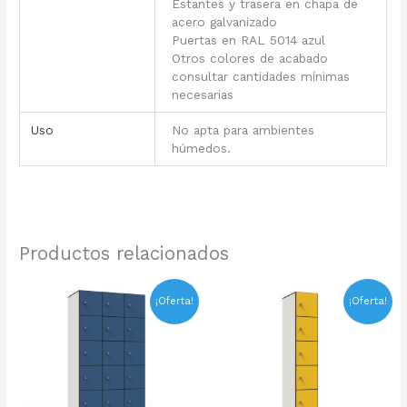
Estantes y trasera en chapa de
acero galvanizado
Puertas en RAL 5014 azul
Otros colores de acabado
consultar cantidades mínimas
necesarias
Uso
No apta para ambientes
húmedos.
Productos relacionados
El
El
El
El
¡Oferta!
¡Oferta!
precio
precio
precio
precio
original
actual
original
actual
era:
es:
era:
es:
1.611,62€.
1.208,71€.
615,35€.
461,51€.