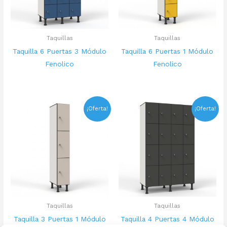
Taquillas
Taquillas
Taquilla 6 Puertas 3 Módulo
Taquilla 6 Puertas 1 Módulo
Fenolico
Fenolico
El
El
El
El
¡Oferta!
¡Oferta!
precio
precio
precio
precio
original
actual
original
actual
era:
es:
era:
es:
457,49€.
343,12€.
1.699,27€.
1.274,45€.
Taquillas
Taquillas
Taquilla 3 Puertas 1 Módulo
Taquilla 4 Puertas 4 Módulo